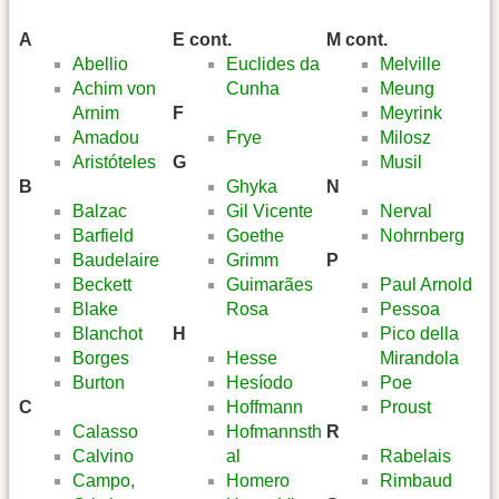
A
E cont.
M cont.
Abellio
Euclides da
Melville
Achim von
Cunha
Meung
Arnim
F
Meyrink
Amadou
Frye
Milosz
Aristóteles
G
Musil
B
Ghyka
N
Balzac
Gil Vicente
Nerval
Barfield
Goethe
Nohrnberg
Baudelaire
Grimm
P
Beckett
Guimarães
Paul Arnold
Blake
Rosa
Pessoa
Blanchot
H
Pico della
Borges
Hesse
Mirandola
Burton
Hesíodo
Poe
C
Hoffmann
Proust
Calasso
Hofmannsth
R
Calvino
al
Rabelais
Campo,
Homero
Rimbaud