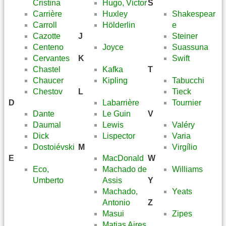
Cristina
Hugo, Victor
S
Carrière
Huxley
Shakespear
Carroll
Hölderlin
e
Cazotte
J
Steiner
Centeno
Joyce
Suassuna
Cervantes
K
Swift
Chastel
Kafka
T
Chaucer
Kipling
Tabucchi
Chestov
L
Tieck
D
Labarrière
Tournier
Dante
Le Guin
V
Daumal
Lewis
Valéry
Dick
Lispector
Varia
Dostoiévski
M
Virgílio
E
MacDonald
W
Eco,
Machado de
Williams
Umberto
Assis
Y
Machado,
Yeats
Antonio
Z
Masui
Zipes
Matias Aires