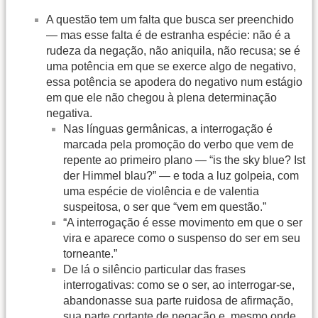
A questão tem um falta que busca ser preenchido
— mas esse falta é de estranha espécie: não é a
rudeza da negação, não aniquila, não recusa; se é
uma potência em que se exerce algo de negativo,
essa potência se apodera do negativo num estágio
em que ele não chegou à plena determinação
negativa.
Nas línguas germânicas, a interrogação é
marcada pela promoção do verbo que vem de
repente ao primeiro plano — “is the sky blue? Ist
der Himmel blau?” — e toda a luz golpeia, com
uma espécie de violência e de valentia
suspeitosa, o ser que “vem em questão.”
“A interrogação é esse movimento em que o ser
vira e aparece como o suspenso do ser em seu
torneante.”
De lá o silêncio particular das frases
interrogativas: como se o ser, ao interrogar-se,
abandonasse sua parte ruidosa de afirmação,
sua parte cortante de negação e, mesmo onde