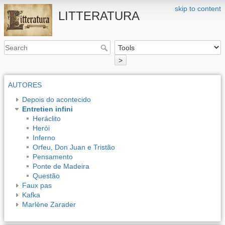
skip to content
LITTERATURA
>
AUTORES
Depois do acontecido
Entretien infini
Heráclito
Herói
Inferno
Orfeu, Don Juan e Tristão
Pensamento
Ponte de Madeira
Questão
Faux pas
Kafka
Marlène Zarader