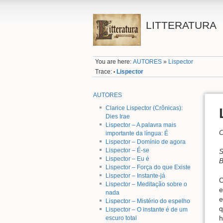
LITTERATURA
You are here:
AUTORES
»
Lispector
Trace:
Lispector
•
AUTORES
Clarice Lispector (Crônicas):
Dies Irae
Lispector – A palavra mais
C
importante da língua: É
Lispector – Domínio de agora
Lispector – É-se
S
Lispector – Eu é
B
Lispector – Força do que Existe
Lispector – Instante-já
C
Lispector – Meditação sobre o
e
nada
e
Lispector – Mistério do espelho
q
Lispector – O instante é de um
h
escuro total