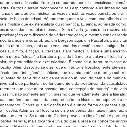
ue provoca a filosofia. Foi logo comparada aos existencialistas, ale
artre. Outros querem reconhecer o seu espinozismo e as linhas do pe
larice é uma autora mística, às vezes cristã, às vezes budista ou bra
heia de bolas de cristal. Há também quem a veja com uma híbrida exist
ais mística que existencialista ou romântica. É, ainda, admirada com
oisas voltadas para elas mesmas. Sem dúvida, jamais uma racionalist
proximações com filósofos de várias tradições, e mesmo considerando 
ncontramos em suas obras, um Bergson aqui, um Pascal ali, para citar 
a sua obra coloca, mais uma vez, uma das questões mais antigas da fi
oesia, o mito, a ficção, a literatura. Para muitos, Clarice é uma escritor
uem queira “elevar” a literatura, pois de há muito a palavra “filosofia” 
alor, de profundidade e exclusividade. É como se a literatura tivesse de 
ilosofia. Além disso, ao se dizer que um autor é filosófico, entende-
ilósofo, tem “intuições” filosóficas, que levanta e até se debruça sobre
 questão do ser e do dizer; de deus e do mundo; do bem e do mal; da
niversal e do particular; do fundamento e da existência; da causalidade
retender que esse autor possua uma “concepção de mundo” e de vida. Q
, assim, não somente admitir, mesmo que veladamente, que à literatura f
as também que uma certa compreensão de filosofia monopolizou a ex
ensamento. Ocorre que a filosofia não é a única forma de pensar e qu
a filosofia. Ademais, a filosofia se diz e se pensa de muitas maneiras, 
inita que eterna. Se a obra de Clarice provoca a filosofia não é porqu
ilosofia literária, mais tocante e viva do que a prosa de conceitos árido
iscurso filosófico. E nem ainda por chamar atenção para o fato de a f