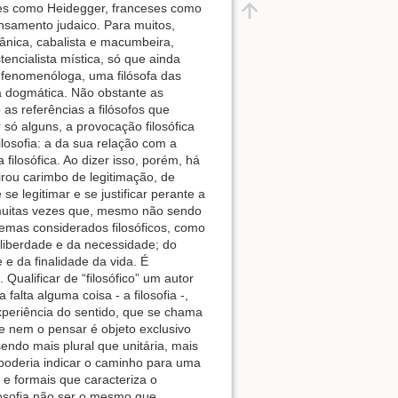
mães como Heidegger, franceses como
nsamento judaico. Para muitos,
mânica, cabalista e macumbeira,
encialista mística, só que ainda
o fenomenóloga, uma filósofa das
a dogmática. Não obstante as
as referências a filósofos que
só alguns, a provocação filosófica
losofia: a da sua relação com a
a filosófica. Ao dizer isso, porém, há
virou carimbo de legitimação, de
se legitimar e se justificar perante a
se muitas vezes que, mesmo não sendo
 temas considerados filosóficos, como
 liberdade e da necessidade; do
 e da finalidade da vida. É
ualificar de “filosófico” um autor
alta alguma coisa - a filosofia -,
periência do sentido, que se chama
e nem o pensar é objeto exclusivo
sendo mais plural que unitária, mais
e poderia indicar o caminho para uma
s e formais que caracteriza o
ilosofia não ser o mesmo que