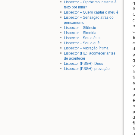
Lispector – O próximo instante é
q
feito por mim?
S
Lispector – Quero captar o meu é
C
Lispector – Sensação atrás do
c
pensamento
m
Lispector – Silêncio
c
Lispector – Simetria
a
Lispector – Sou o és-tu
e
Lispector – Sou o quê
Lispector – Vibração íntima
d
Lispector (HE): acontecer antes
p
de acontecer
q
Lispector (PSGH): Deus
v
Lispector (PSGH): provação
f
f
a
u
p
é
m
p
d
f
f
d