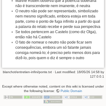
Marthe Robert observa que a potência soberana
não é transcendente nem imanente, é neutra
O neutro não pode ser representado, simbolizado
nem mesmo significado, embora esteja em toda
parte, como o ponto de fuga infinito a partir do qual
a palavra do relato recebe e perde sua perspectiva
Se todos pertencem ao Castelo (como diz Olga),
então não há Castelo
O fato de nomear o neutro não pode ficar sem
consequências, embora um só falante jamais
consiga nomeá-lo; é preciso pelo menos dois para
dizê-lo, pois quem o diz é sempre o outro
blanchot/entretien-infini/ponte.txt
· Last modified:
18/05/26 14:58
by
127.0.0.1
Except where otherwise noted, content on this wiki is licensed under
the following license:
Public Domain