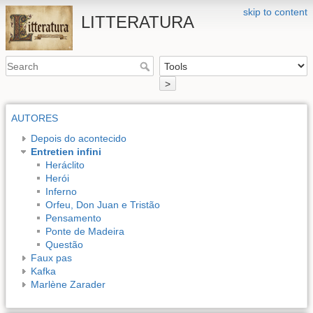
skip to content
LITTERATURA
>
AUTORES
Depois do acontecido
Entretien infini
Heráclito
Herói
Inferno
Orfeu, Don Juan e Tristão
Pensamento
Ponte de Madeira
Questão
Faux pas
Kafka
Marlène Zarader