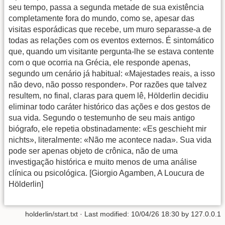
seu tempo, passa a segunda metade de sua existência
completamente fora do mundo, como se, apesar das
visitas esporádicas que recebe, um muro separasse-a de
todas as relações com os eventos externos. É sintomático
que, quando um visitante pergunta-lhe se estava contente
com o que ocorria na Grécia, ele responde apenas,
segundo um cenário já habitual: «Majestades reais, a isso
não devo, não posso responder». Por razões que talvez
resultem, no final, claras para quem lê, Hölderlin decidiu
eliminar todo caráter histórico das ações e dos gestos de
sua vida. Segundo o testemunho de seu mais antigo
biógrafo, ele repetia obstinadamente: «Es geschieht mir
nichts», literalmente: «Não me acontece nada». Sua vida
pode ser apenas objeto de crônica, não de uma
investigação histórica e muito menos de uma análise
clínica ou psicológica. [Giorgio Agamben, A Loucura de
Hölderlin]
holderlin/start.txt
· Last modified:
10/04/26 18:30
by
127.0.0.1