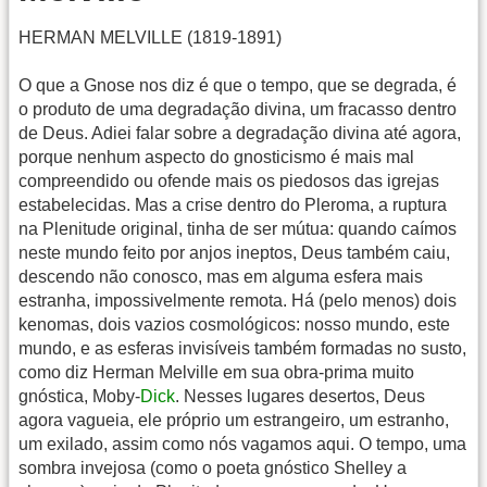
HERMAN MELVILLE (1819-1891)
O que a Gnose nos diz é que o tempo, que se degrada, é
o produto de uma degradação divina, um fracasso dentro
de Deus. Adiei falar sobre a degradação divina até agora,
porque nenhum aspecto do gnosticismo é mais mal
compreendido ou ofende mais os piedosos das igrejas
estabelecidas. Mas a crise dentro do Pleroma, a ruptura
na Plenitude original, tinha de ser mútua: quando caímos
neste mundo feito por anjos ineptos, Deus também caiu,
descendo não conosco, mas em alguma esfera mais
estranha, impossivelmente remota. Há (pelo menos) dois
kenomas, dois vazios cosmológicos: nosso mundo, este
mundo, e as esferas invisíveis também formadas no susto,
como diz Herman Melville em sua obra-prima muito
gnóstica, Moby-
Dick
. Nesses lugares desertos, Deus
agora vagueia, ele próprio um estrangeiro, um estranho,
um exilado, assim como nós vagamos aqui. O tempo, uma
sombra invejosa (como o poeta gnóstico Shelley a