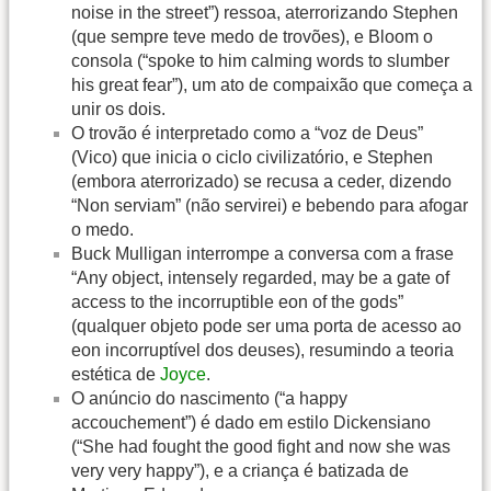
noise in the street”) ressoa, aterrorizando Stephen
(que sempre teve medo de trovões), e Bloom o
consola (“spoke to him calming words to slumber
his great fear”), um ato de compaixão que começa a
unir os dois.
O trovão é interpretado como a “voz de Deus”
(Vico) que inicia o ciclo civilizatório, e Stephen
(embora aterrorizado) se recusa a ceder, dizendo
“Non serviam” (não servirei) e bebendo para afogar
o medo.
Buck Mulligan interrompe a conversa com a frase
“Any object, intensely regarded, may be a gate of
access to the incorruptible eon of the gods”
(qualquer objeto pode ser uma porta de acesso ao
eon incorruptível dos deuses), resumindo a teoria
estética de
Joyce
.
O anúncio do nascimento (“a happy
accouchement”) é dado em estilo Dickensiano
(“She had fought the good fight and now she was
very very happy”), e a criança é batizada de