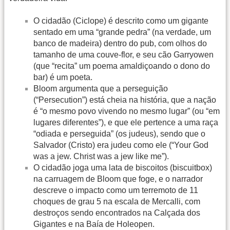
O cidadão (Ciclope) é descrito como um gigante
sentado em uma “grande pedra” (na verdade, um
banco de madeira) dentro do pub, com olhos do
tamanho de uma couve-flor, e seu cão Garryowen
(que “recita” um poema amaldiçoando o dono do
bar) é um poeta.
Bloom argumenta que a perseguição
(“Persecution”) está cheia na história, que a nação
é “o mesmo povo vivendo no mesmo lugar” (ou “em
lugares diferentes”), e que ele pertence a uma raça
“odiada e perseguida” (os judeus), sendo que o
Salvador (Cristo) era judeu como ele (“Your God
was a jew. Christ was a jew like me”).
O cidadão joga uma lata de biscoitos (biscuitbox)
na carruagem de Bloom que foge, e o narrador
descreve o impacto como um terremoto de 11
choques de grau 5 na escala de Mercalli, com
destroços sendo encontrados na Calçada dos
Gigantes e na Baía de Holeopen.