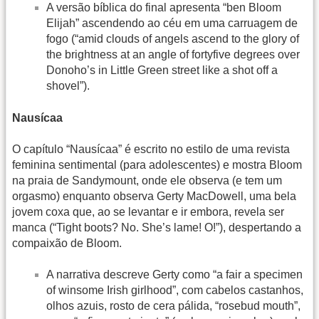
A versão bíblica do final apresenta “ben Bloom
Elijah” ascendendo ao céu em uma carruagem de
fogo (“amid clouds of angels ascend to the glory of
the brightness at an angle of fortyfive degrees over
Donoho’s in Little Green street like a shot off a
shovel”).
Nausícaa
O capítulo “Nausícaa” é escrito no estilo de uma revista
feminina sentimental (para adolescentes) e mostra Bloom
na praia de Sandymount, onde ele observa (e tem um
orgasmo) enquanto observa Gerty MacDowell, uma bela
jovem coxa que, ao se levantar e ir embora, revela ser
manca (“Tight boots? No. She’s lame! O!”), despertando a
compaixão de Bloom.
A narrativa descreve Gerty como “a fair a specimen
of winsome Irish girlhood”, com cabelos castanhos,
olhos azuis, rosto de cera pálida, “rosebud mouth”,