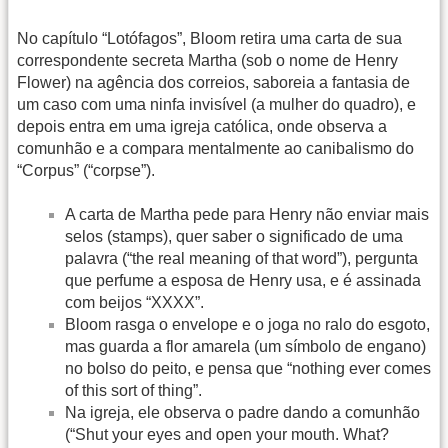
No capítulo “Lotófagos”, Bloom retira uma carta de sua
correspondente secreta Martha (sob o nome de Henry
Flower) na agência dos correios, saboreia a fantasia de
um caso com uma ninfa invisível (a mulher do quadro), e
depois entra em uma igreja católica, onde observa a
comunhão e a compara mentalmente ao canibalismo do
“Corpus” (“corpse”).
A carta de Martha pede para Henry não enviar mais
selos (stamps), quer saber o significado de uma
palavra (“the real meaning of that word”), pergunta
que perfume a esposa de Henry usa, e é assinada
com beijos “XXXX”.
Bloom rasga o envelope e o joga no ralo do esgoto,
mas guarda a flor amarela (um símbolo de engano)
no bolso do peito, e pensa que “nothing ever comes
of this sort of thing”.
Na igreja, ele observa o padre dando a comunhão
(“Shut your eyes and open your mouth. What?