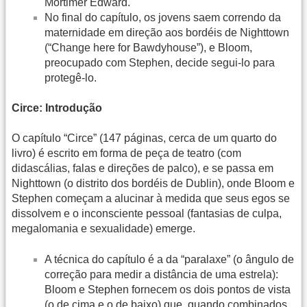
Mortimer Edward.
No final do capítulo, os jovens saem correndo da
maternidade em direção aos bordéis de Nighttown
(“Change here for Bawdyhouse”), e Bloom,
preocupado com Stephen, decide segui-lo para
protegê-lo.
Circe: Introdução
O capítulo “Circe” (147 páginas, cerca de um quarto do
livro) é escrito em forma de peça de teatro (com
didascálias, falas e direções de palco), e se passa em
Nighttown (o distrito dos bordéis de Dublin), onde Bloom e
Stephen começam a alucinar à medida que seus egos se
dissolvem e o inconsciente pessoal (fantasias de culpa,
megalomania e sexualidade) emerge.
A técnica do capítulo é a da “paralaxe” (o ângulo de
correção para medir a distância de uma estrela):
Bloom e Stephen fornecem os dois pontos de vista
(o de cima e o de baixo) que, quando combinados,