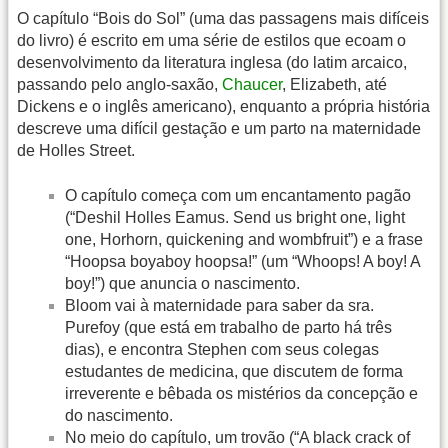
O capítulo “Bois do Sol” (uma das passagens mais difíceis
do livro) é escrito em uma série de estilos que ecoam o
desenvolvimento da literatura inglesa (do latim arcaico,
passando pelo anglo-saxão,
Chaucer
, Elizabeth, até
Dickens e o inglês americano), enquanto a própria história
descreve uma difícil gestação e um parto na maternidade
de Holles Street.
O capítulo começa com um encantamento pagão
(“Deshil Holles Eamus. Send us bright one, light
one, Horhorn, quickening and wombfruit”) e a frase
“Hoopsa boyaboy hoopsa!” (um “Whoops! A boy! A
boy!”) que anuncia o nascimento.
Bloom vai à maternidade para saber da sra.
Purefoy (que está em trabalho de parto há três
dias), e encontra Stephen com seus colegas
estudantes de medicina, que discutem de forma
irreverente e bêbada os mistérios da concepção e
do nascimento.
No meio do capítulo, um trovão (“A black crack of