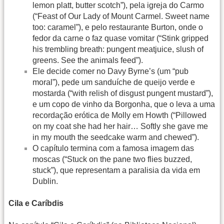
lemon platt, butter scotch”), pela igreja do Carmo
(“Feast of Our Lady of Mount Carmel. Sweet name
too: caramel”), e pelo restaurante Burton, onde o
fedor da carne o faz quase vomitar (“Stink gripped
his trembling breath: pungent meatjuice, slush of
greens. See the animals feed”).
Ele decide comer no Davy Byrne’s (um “pub
moral”), pede um sanduíche de queijo verde e
mostarda (“with relish of disgust pungent mustard”),
e um copo de vinho da Borgonha, que o leva a uma
recordação erótica de Molly em Howth (“Pillowed
on my coat she had her hair… Softly she gave me
in my mouth the seedcake warm and chewed”).
O capítulo termina com a famosa imagem das
moscas (“Stuck on the pane two flies buzzed,
stuck”), que representam a paralisia da vida em
Dublin.
Cila e Caríbdis