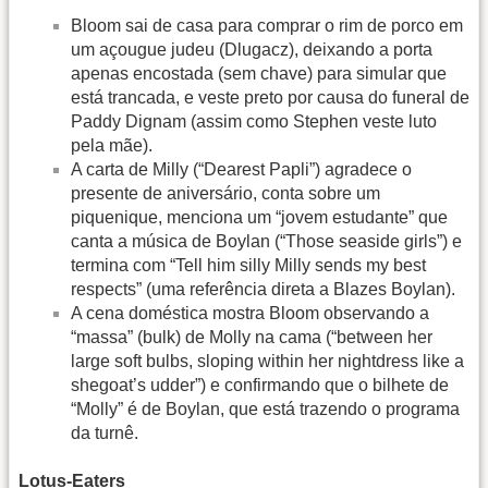
Bloom sai de casa para comprar o rim de porco em
um açougue judeu (Dlugacz), deixando a porta
apenas encostada (sem chave) para simular que
está trancada, e veste preto por causa do funeral de
Paddy Dignam (assim como Stephen veste luto
pela mãe).
A carta de Milly (“Dearest Papli”) agradece o
presente de aniversário, conta sobre um
piquenique, menciona um “jovem estudante” que
canta a música de Boylan (“Those seaside girls”) e
termina com “Tell him silly Milly sends my best
respects” (uma referência direta a Blazes Boylan).
A cena doméstica mostra Bloom observando a
“massa” (bulk) de Molly na cama (“between her
large soft bulbs, sloping within her nightdress like a
shegoat’s udder”) e confirmando que o bilhete de
“Molly” é de Boylan, que está trazendo o programa
da turnê.
Lotus-Eaters