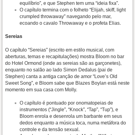
equilíbrio”, e que Stephen tem uma “ideia fixa”.
O capítulo termina com o folheto “Elijah, skiff, light
crumpled throwaway” navegando pelo mar,
ecoando o cavalo Throwaway e o profeta Elias.
Sereias
O capítulo “Sereias” (escrito em estilo musical, com
aberturas, temas e recapitulações) mostra Bloom no bar
do Hotel Ormond (onde as sereias são as garçonetes),
enquanto no salão ao lado Simon Dedalus (pai de
Stephen) canta a antiga canção de amor “Love’s Old
Sweet Song”, e Bloom sabe que Blazes Boylan está neste
momento em sua casa com Molly.
O capítulo é pontuado por onomatopeias de
instrumentos (“Jingle”, “Knock”, “Tap”, “Tup”), e
Bloom enrola e desenrola um barbante em seus
dedos enquanto a música toca, numa metáfora do
controle e da tensão sexual.