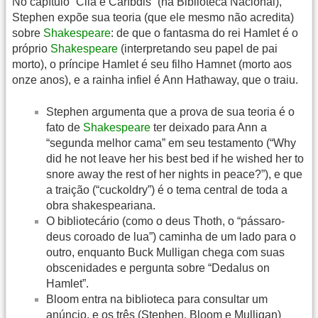
No capítulo “Cila e Caríbdis” (na Biblioteca Nacional),
Stephen expõe sua teoria (que ele mesmo não acredita)
sobre
Shakespeare
: de que o fantasma do rei Hamlet é o
próprio
Shakespeare
(interpretando seu papel de pai
morto), o príncipe Hamlet é seu filho Hamnet (morto aos
onze anos), e a rainha infiel é Ann Hathaway, que o traiu.
Stephen argumenta que a prova de sua teoria é o
fato de
Shakespeare
ter deixado para Ann a
“segunda melhor cama” em seu testamento (“Why
did he not leave her his best bed if he wished her to
snore away the rest of her nights in peace?”), e que
a traição (“cuckoldry”) é o tema central de toda a
obra shakespeariana.
O bibliotecário (como o deus Thoth, o “pássaro-
deus coroado de lua”) caminha de um lado para o
outro, enquanto Buck Mulligan chega com suas
obscenidades e pergunta sobre “Dedalus on
Hamlet”.
Bloom entra na biblioteca para consultar um
anúncio, e os três (Stephen, Bloom e Mulligan)