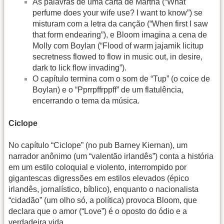
As palavras de uma carta de Martha (“What
perfume does your wife use? I want to know”) se
misturam com a letra da canção (“When first I saw
that form endearing”), e Bloom imagina a cena de
Molly com Boylan (“Flood of warm jajamik licitup
secretness flowed to flow in music out, in desire,
dark to lick flow invading”).
O capítulo termina com o som de “Tup” (o coice de
Boylan) e o “Pprrpffrppff” de um flatulência,
encerrando o tema da música.
Ciclope
No capítulo “Ciclope” (no pub Barney Kiernan), um
narrador anônimo (um “valentão irlandês”) conta a história
em um estilo coloquial e violento, interrompido por
gigantescas digressões em estilos elevados (épico
irlandês, jornalístico, bíblico), enquanto o nacionalista
“cidadão” (um olho só, a política) provoca Bloom, que
declara que o amor (“Love”) é o oposto do ódio e a
verdadeira vida.