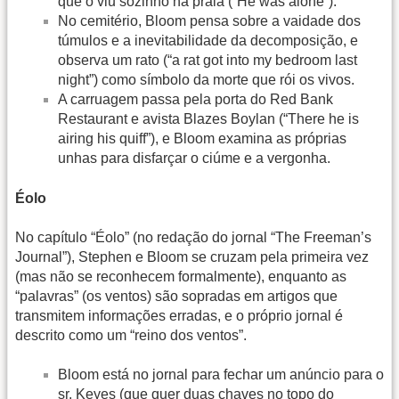
que o viu sozinho na praia (“He was alone”).
No cemitério, Bloom pensa sobre a vaidade dos
túmulos e a inevitabilidade da decomposição, e
observa um rato (“a rat got into my bedroom last
night”) como símbolo da morte que rói os vivos.
A carruagem passa pela porta do Red Bank
Restaurant e avista Blazes Boylan (“There he is
airing his quiff”), e Bloom examina as próprias
unhas para disfarçar o ciúme e a vergonha.
Éolo
No capítulo “Éolo” (no redação do jornal “The Freeman’s
Journal”), Stephen e Bloom se cruzam pela primeira vez
(mas não se reconhecem formalmente), enquanto as
“palavras” (os ventos) são sopradas em artigos que
transmitem informações erradas, e o próprio jornal é
descrito como um “reino dos ventos”.
Bloom está no jornal para fechar um anúncio para o
sr. Keyes (que quer duas chaves no topo do