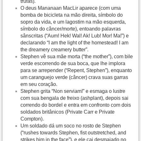
trufas).
O deus Mananaan MacLir aparece (com uma
bomba de bicicleta na mão direita, símbolo do
sopro da vida, e um lagostim na mão esquerda,
símbolo do câncer/morte), entoando palavras
sânscritas (“Aum! Hek! Wal! Ak! Lub! Mor! Ma!”) e
declarando “I am the light of the homestead! I am
the dreamery creamery butter”.
Stephen vê sua mãe morta (“the mother”), com bile
verde escorrendo de sua boca, que lhe implora
para se arrepender (“Repent, Stephen”), enquanto
um caranguejo verde (câncer) crava suas garras
em seu coração.
Stephen grita “Non serviam!” e esmaga o lustre
com sua bengala de freixo (ashplant), depois sai
correndo do bordel e entra em confronto com dois
soldados britânicos (Private Carr e Private
Compton).
Um soldado dá um soco no rosto de Stephen
(“rushes towards Stephen, fist outstretched, and
strikes him in the face”), e ele cai desmaiado no