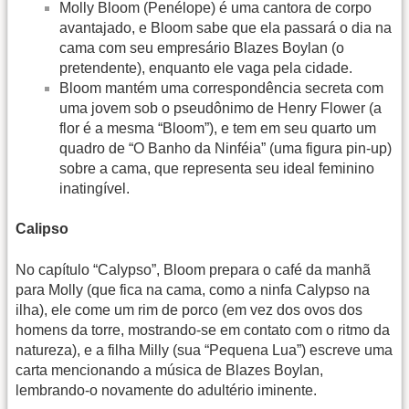
Molly Bloom (Penélope) é uma cantora de corpo
avantajado, e Bloom sabe que ela passará o dia na
cama com seu empresário Blazes Boylan (o
pretendente), enquanto ele vaga pela cidade.
Bloom mantém uma correspondência secreta com
uma jovem sob o pseudônimo de Henry Flower (a
flor é a mesma “Bloom”), e tem em seu quarto um
quadro de “O Banho da Ninféia” (uma figura pin-up)
sobre a cama, que representa seu ideal feminino
inatingível.
Calipso
No capítulo “Calypso”, Bloom prepara o café da manhã
para Molly (que fica na cama, como a ninfa Calypso na
ilha), ele come um rim de porco (em vez dos ovos dos
homens da torre, mostrando-se em contato com o ritmo da
natureza), e a filha Milly (sua “Pequena Lua”) escreve uma
carta mencionando a música de Blazes Boylan,
lembrando-o novamente do adultério iminente.