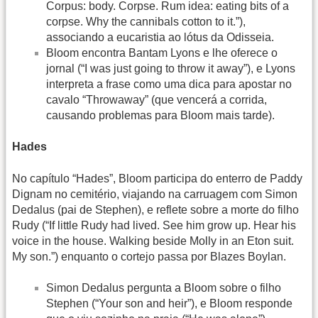
Corpus: body. Corpse. Rum idea: eating bits of a
corpse. Why the cannibals cotton to it.”),
associando a eucaristia ao lótus da Odisseia.
Bloom encontra Bantam Lyons e lhe oferece o
jornal (“I was just going to throw it away”), e Lyons
interpreta a frase como uma dica para apostar no
cavalo “Throwaway” (que vencerá a corrida,
causando problemas para Bloom mais tarde).
Hades
No capítulo “Hades”, Bloom participa do enterro de Paddy
Dignam no cemitério, viajando na carruagem com Simon
Dedalus (pai de Stephen), e reflete sobre a morte do filho
Rudy (“If little Rudy had lived. See him grow up. Hear his
voice in the house. Walking beside Molly in an Eton suit.
My son.”) enquanto o cortejo passa por Blazes Boylan.
Simon Dedalus pergunta a Bloom sobre o filho
Stephen (“Your son and heir”), e Bloom responde