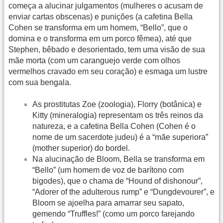
começa a alucinar julgamentos (mulheres o acusam de
enviar cartas obscenas) e punições (a cafetina Bella
Cohen se transforma em um homem, “Bello”, que o
domina e o transforma em um porco fêmea), até que
Stephen, bêbado e desorientado, tem uma visão de sua
mãe morta (com um caranguejo verde com olhos
vermelhos cravado em seu coração) e esmaga um lustre
com sua bengala.
As prostitutas Zoe (zoologia), Florry (botânica) e
Kitty (mineralogia) representam os três reinos da
natureza, e a cafetina Bella Cohen (Cohen é o
nome de um sacerdote judeu) é a “mãe superiora”
(mother superior) do bordel.
Na alucinação de Bloom, Bella se transforma em
“Bello” (um homem de voz de barítono com
bigodes), que o chama de “Hound of dishonour”,
“Adorer of the adulterous rump” e “Dungdevourer”, e
Bloom se ajoelha para amarrar seu sapato,
gemendo “Truffles!” (como um porco farejando