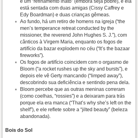
e um “refinamento inato” (embora seja pobre), e ela
está sentada com duas amigas (Cissy Caffrey e
Edy Boardman) e duas crianças gêmeas.
Ao fundo, há um retiro de homens na igreja (“the
men’s temperance retreat conducted by the
missioner, the reverend John Hughes S. J.”), com
cânticos à Virgem Maria, enquanto os fogos de
artifício da bazar explodem no céu (“It’s the bazaar
fireworks”).
Os fogos de artifício coincidem com o orgasmo de
Bloom (“a rocket rushes up the sky and bursts”), e
depois ele vê Gerty mancando (“limped away”),
descobrindo sua deficiência e sentindo pena dela.
Bloom percebe que as outras meninas correram
(como coelhas, “rossies”) e a deixaram para trás
porque ela era manca (“That’s why she’s left on the
shelf”), e ele reflete sobre a “jilted beauty” (beleza
abandonada).
Bois do Sol