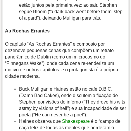
estão juntos pela primeira vez; ao sair, Stephen
segue Bloom (“a dark back went before them, step
of a pard”), deixando Mulligan para trás.
As Rochas Errantes
O capítulo “As Rochas Errantes” é composto por
dezenove pequenas cenas que compõem um retrato
panorâmico de Dublin (como um microcosmo do
“Finnegans Wake”), onde cada cena re-renderiza um
motivo de outros capítulos, e o protagonista é a própria
cidade moderna.
Buck Mulligan e Haines estão no café D.B.C.
(Damn Bad Cakes), onde discutem a fixação de
Stephen por visões do inferno (“They drove his wits
astray by visions of hell”) e sua incapacidade de ser
poeta (“He can never be a poet”).
Haines observa que
Shakespeare
é o “campo de
caça feliz de todas as mentes que perderam o