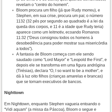
revelam o “centro do homem”.
Bloom procura um filho (já que Rudy morreu), e
Stephen, em sua crise, procura um pai; o número
1132 (32 pés por segundo ao quadrado é a lei da
queda dos corpos, e 11 é a idade que Rudy teria)
aparece como um leitmotiv, ecoando Romanos
11:32 (“Deus consignou todos os homens à
desobediência para poder mostrar sua misericórdia
a todos”).
A fantasia de Bloom começa com ele sendo
saudado como “Lord Mayor” e “Leopold the First”, e
depois ele se transforma em uma figura andrógina
(Tirésias), declara “O, I so want to be a mother”, e
dá à luz oito filhos (crianças amarelas e brancas)
que se tornam executivos de bancos.
Nighttown
Em Nighttown, enquanto Stephen vagueia entoando o
“Vidi aquam” (a missa da Páscoa), Bloom o segue e