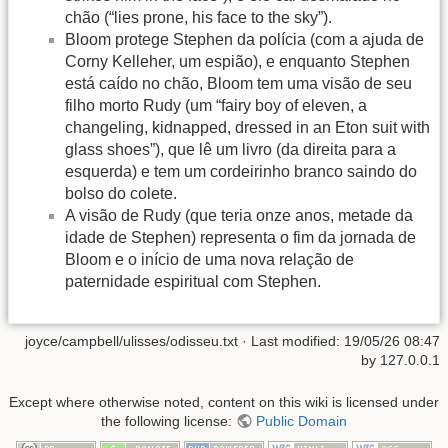
chão (“lies prone, his face to the sky”).
Bloom protege Stephen da polícia (com a ajuda de
Corny Kelleher, um espião), e enquanto Stephen
está caído no chão, Bloom tem uma visão de seu
filho morto Rudy (um “fairy boy of eleven, a
changeling, kidnapped, dressed in an Eton suit with
glass shoes”), que lê um livro (da direita para a
esquerda) e tem um cordeirinho branco saindo do
bolso do colete.
A visão de Rudy (que teria onze anos, metade da
idade de Stephen) representa o fim da jornada de
Bloom e o início de uma nova relação de
paternidade espiritual com Stephen.
joyce/campbell/ulisses/odisseu.txt
· Last modified:
19/05/26 08:47
by
127.0.0.1
Except where otherwise noted, content on this wiki is licensed under
the following license:
Public Domain