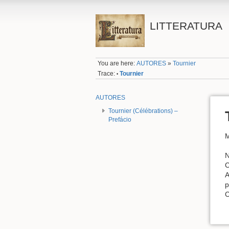
LITTERATURA
You are here:
AUTORES
»
Tournier
Trace:
Tournier
•
AUTORES
Tournier (Célébrations) –
Prefácio
M
N
C
A
p
C