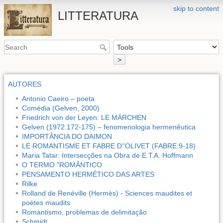
skip to content
LITTERATURA
>
AUTORES
Antonio Caeiro – poeta
Comédia (Gelven, 2000)
Friedrich von der Leyen: LE MÄRCHEN
Gelven (1972:172-175) – fenomenologia hermenêutica
IMPORTÂNCIA DO DAIMON
LE ROMANTISME ET FABRE D''OLIVET (FABRE:9-18)
Maria Tatar: Intersecções na Obra de E.T.A. Hoffmann
O TERMO "ROMÂNTICO
PENSAMENTO HERMÉTICO DAS ARTES
Rilke
Rolland de Renéville (Hermès) - Sciences maudites et
poètes maudits
Romantismo, problemas de delimitação
Schmidt