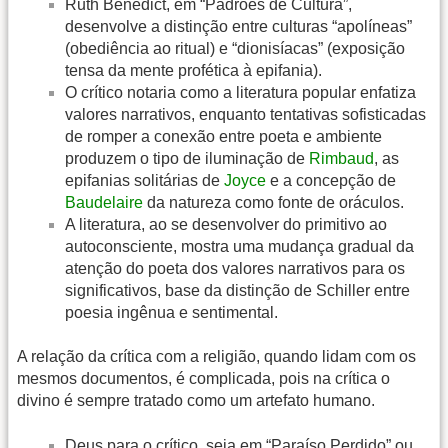
Ruth Benedict, em “Padrões de Cultura”,
desenvolve a distinção entre culturas “apolíneas”
(obediência ao ritual) e “dionisíacas” (exposição
tensa da mente profética à epifania).
O crítico notaria como a literatura popular enfatiza
valores narrativos, enquanto tentativas sofisticadas
de romper a conexão entre poeta e ambiente
produzem o tipo de iluminação de
Rimbaud
, as
epifanias solitárias de
Joyce
e a concepção de
Baudelaire
da natureza como fonte de oráculos.
A literatura, ao se desenvolver do primitivo ao
autoconsciente, mostra uma mudança gradual da
atenção do poeta dos valores narrativos para os
significativos, base da distinção de Schiller entre
poesia ingênua e sentimental.
A relação da crítica com a religião, quando lidam com os
mesmos documentos, é complicada, pois na crítica o
divino é sempre tratado como um artefato humano.
Deus para o crítico, seja em “Paraíso Perdido” ou