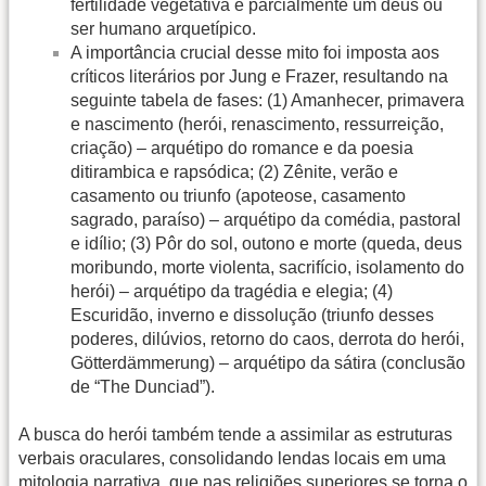
fertilidade vegetativa e parcialmente um deus ou
ser humano arquetípico.
A importância crucial desse mito foi imposta aos
críticos literários por Jung e Frazer, resultando na
seguinte tabela de fases: (1) Amanhecer, primavera
e nascimento (herói, renascimento, ressurreição,
criação) – arquétipo do romance e da poesia
ditirambica e rapsódica; (2) Zênite, verão e
casamento ou triunfo (apoteose, casamento
sagrado, paraíso) – arquétipo da comédia, pastoral
e idílio; (3) Pôr do sol, outono e morte (queda, deus
moribundo, morte violenta, sacrifício, isolamento do
herói) – arquétipo da tragédia e elegia; (4)
Escuridão, inverno e dissolução (triunfo desses
poderes, dilúvios, retorno do caos, derrota do herói,
Götterdämmerung) – arquétipo da sátira (conclusão
de “The Dunciad”).
A busca do herói também tende a assimilar as estruturas
verbais oraculares, consolidando lendas locais em uma
mitologia narrativa, que nas religiões superiores se torna o