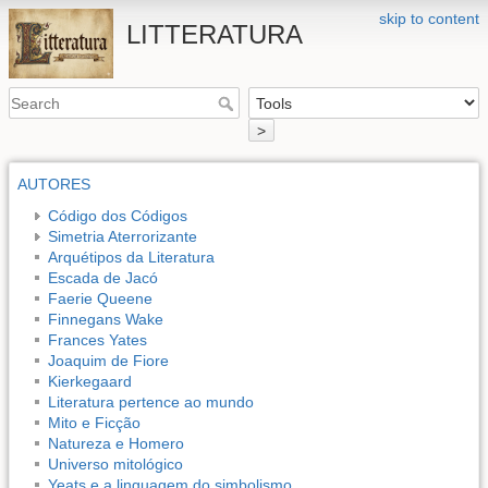
skip to content
LITTERATURA
>
AUTORES
Código dos Códigos
Simetria Aterrorizante
Arquétipos da Literatura
Escada de Jacó
Faerie Queene
Finnegans Wake
Frances Yates
Joaquim de Fiore
Kierkegaard
Literatura pertence ao mundo
Mito e Ficção
Natureza e Homero
Universo mitológico
Yeats e a linguagem do simbolismo